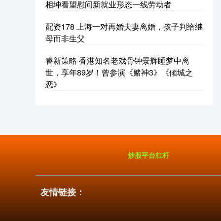
相坤看望慰问新就业形态一线劳动者
配资178 上海一对再婚夫妻离婚，孩子判给继
母而非生父
睿新策略 香港知名老戏骨钟景辉睡梦中离
世，享年89岁！曾参演《赌神3》《倾城之
恋》
炒股平台杠杆
友情链接：