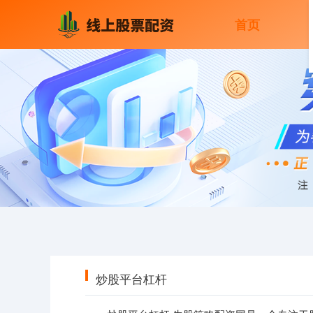
首页
炒股平台杠杆