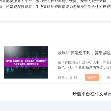
于股票配资服务的平台，致力于为投资者提供便捷、安全的资金支持。
新手还是资深投资者，牛股策略配资网都能为您量身定制合适的投资
诚利和 郭靖想不到，襄阳城
在《神雕侠侣》这部小说中，郭芙
角色。她一刀斩断杨过的右臂，促成
日期：10-18
来
诚利和
炒股平台杠杆文章