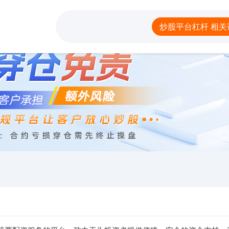
炒股平台杠杆
股票正规配资官网
配资炒
炒股平台杠杆 相关