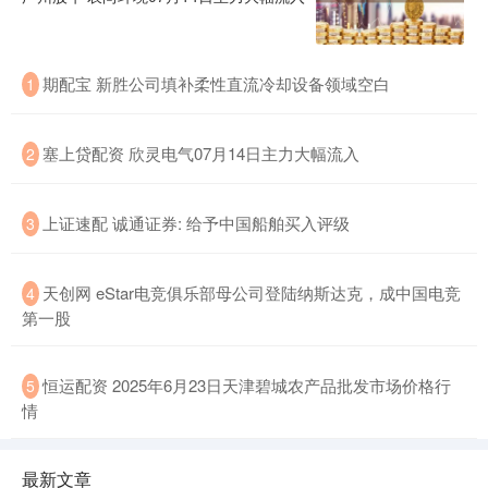
期配宝 新胜公司填补柔性直流冷却设备领域空白
1
塞上贷配资 欣灵电气07月14日主力大幅流入
2
上证速配 诚通证券: 给予中国船舶买入评级
3
天创网 eStar电竞俱乐部母公司登陆纳斯达克，成中国电竞
4
第一股
恒运配资 2025年6月23日天津碧城农产品批发市场价格行
5
情
最新文章