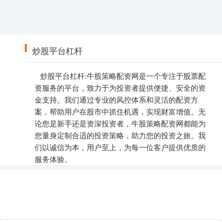
炒股平台杠杆
炒股平台杠杆:牛股策略配资网是一个专注于股票配
资服务的平台，致力于为投资者提供便捷、安全的资
金支持。我们通过专业的风控体系和灵活的配资方
案，帮助用户在股市中抓住机遇，实现财富增值。无
论您是新手还是资深投资者，牛股策略配资网都能为
您量身定制合适的投资策略，助力您的投资之旅。我
们以诚信为本，用户至上，为每一位客户提供优质的
服务体验。