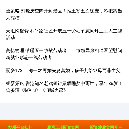
盈策略 刘晓庆空降开封景区！拒王婆五次递麦，称把我当
大熊猫
天汇网配资 和平路社区开展五一劳动节慰问环卫工人主题
活动
高忆管理 情暖五一致敬劳动者——市领导张相坤看望慰问
新就业形态一线劳动者
配资178 上海一对再婚夫妻离婚，孩子判给继母而非生父
睿新策略 香港知名老戏骨钟景辉睡梦中离世，享年89岁！
曾参演《赌神3》《倾城之恋》
炒股平台杠杆
股票正规配资官网
配资炒股官网开户