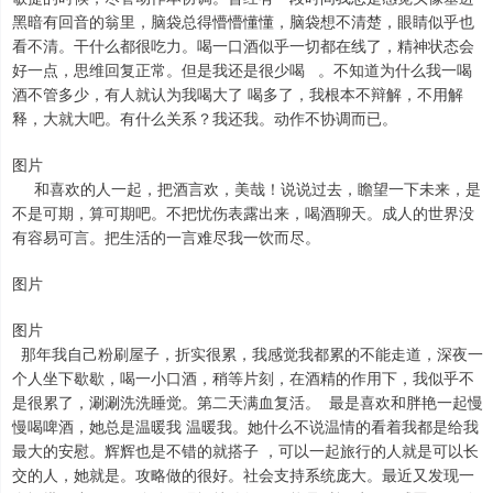
黑暗有回音的翁里，脑袋总得懵懵懂懂，脑袋想不清楚，眼睛似乎也
看不清。干什么都很吃力。喝一口酒似乎一切都在线了，精神状态会
好一点，思维回复正常。但是我还是很少喝 。不知道为什么我一喝
酒不管多少，有人就认为我喝大了 喝多了，我根本不辩解，不用解
释，大就大吧。有什么关系？我还我。动作不协调而已。
图片
和喜欢的人一起，把酒言欢，美哉！说说过去，瞻望一下未来，是
不是可期，算可期吧。不把忧伤表露出来，喝酒聊天。成人的世界没
有容易可言。把生活的一言难尽我一饮而尽。
图片
图片
那年我自己粉刷屋子，折实很累，我感觉我都累的不能走道，深夜一
个人坐下歇歇，喝一小口酒，稍等片刻，在酒精的作用下，我似乎不
是很累了，涮涮洗洗睡觉。第二天满血复活。 最是喜欢和胖艳一起慢
慢喝啤酒，她总是温暖我 温暖我。她什么不说温情的看着我都是给我
最大的安慰。辉辉也是不错的就搭子 ，可以一起旅行的人就是可以长
交的人，她就是。攻略做的很好。社会支持系统庞大。最近又发现一