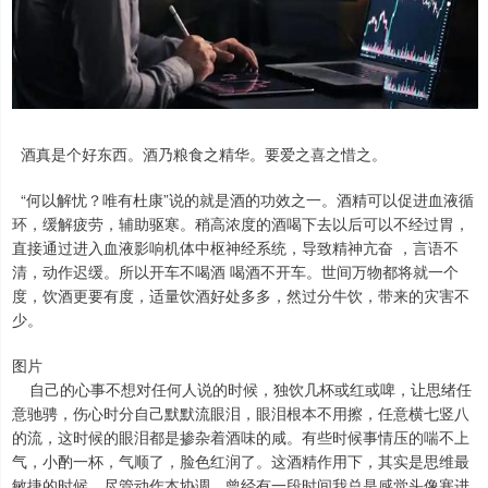
酒真是个好东西。酒乃粮食之精华。要爱之喜之惜之。
“何以解忧？唯有杜康”说的就是酒的功效之一。酒精可以促进血液循
环，缓解疲劳，辅助驱寒。稍高浓度的酒喝下去以后可以不经过胃，
直接通过进入血液影响机体中枢神经系统，导致精神亢奋 ，言语不
清，动作迟缓。所以开车不喝酒 喝酒不开车。世间万物都将就一个
度，饮酒更要有度，适量饮酒好处多多，然过分牛饮，带来的灾害不
少。
图片
自己的心事不想对任何人说的时候，独饮几杯或红或啤，让思绪任
意驰骋，伤心时分自己默默流眼泪，眼泪根本不用擦，任意横七竖八
的流，这时候的眼泪都是掺杂着酒味的咸。有些时候事情压的喘不上
气，小酌一杯，气顺了，脸色红润了。这酒精作用下，其实是思维最
敏捷的时候，尽管动作本协调。曾经有一段时间我总是感觉头像塞进