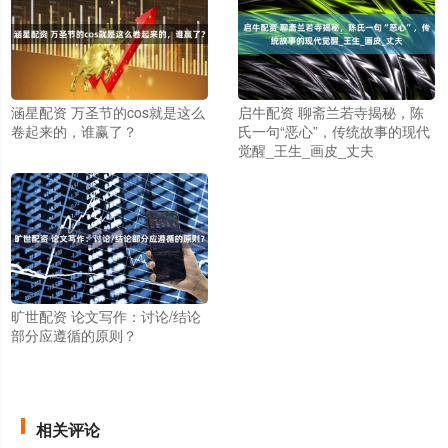
涵星配资 万圣节的cos就是这么
启牛配资 聊斋兰若寺揭秘，陈
卷起来的，谁赢了？
氏一句“恶心”，传统故事的现代
觉醒_王生_画皮_丈夫
旷世配资 论文写作：讨论/结论
部分应遵循的原则？
相关评论