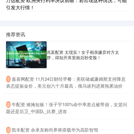
万达配资 欧洲央行利率决议前瞻：若出现这种情况，可能
引发大行情！
推荐资讯
兆富配资 太现实！女子相亲嫌弃对方太
胖，得知开库里南后秒变脸！
​嘉喜网配资 11月24日财经早餐：美联储威廉姆斯支持降息
1
表态提振金价，美元创六个月最高，俄乌谈判进展拖累油价
​牛配资 难掩短板！张子宇100%命中率差点被带崩，女篮问
2
题还是后卫_中国队_比赛_进攻
​凯丰配资 余承东称尚界将搭载华为高阶智驾
3