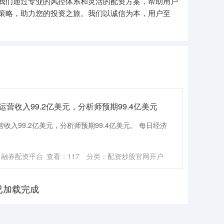
我们通过专业的风控体系和灵活的配资方案，帮助用户
策略，助力您的投资之旅。我们以诚信为本，用户至
营收入99.2亿美元，分析师预期99.4亿美元
收入99.2亿美元，分析师预期99.4亿美元。 每日经济
：融券配资平台
查看：
117
分类：
配资炒股官网开户
已加载完成