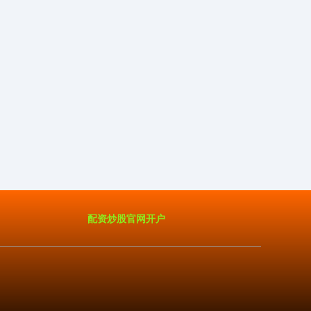
配资炒股官网开户