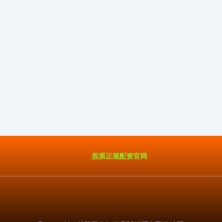
股票正规配资官网