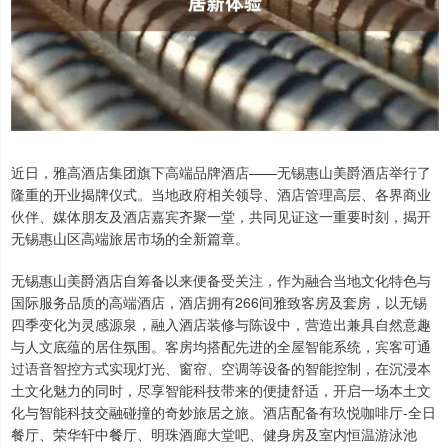
近日，雅高酒店集团旗下高端品牌酒店——无锡惠山美爵酒店举行了
隆重的开业揭牌仪式。当地政府相关领导、酒店管理高层、各界商业
伙伴、媒体朋友及酒店嘉宾齐聚一堂，共同见证这一重要时刻，揭开
无锡惠山区高端旅居市场的全新篇章。
无锡惠山美爵酒店自筹备以来便备受关注，作为融合当地文化特色与
国际服务品质的高端酒店，酒店拥有266间雅致客房及套房，以无锡
四季变化为灵感源泉，融入酒店装修与陈设中，营造出兼具自然意趣
与人文底蕴的居住氛围。客房均搭配先进的全屋智能系统，宾客可通
过语音智控方式实现灯光、窗帘、空调等设备的智能控制，在沉浸本
土文化魅力的同时，尽享智能科技带来的便捷舒适，开启一场本土文
化与智能科技交融碰撞的奇妙旅居之旅。酒店配备有玖悦咖啡厅-全日
餐厅、荣华轩中餐厅、明珠酒廊大堂吧、健身房及室内恒温游泳池