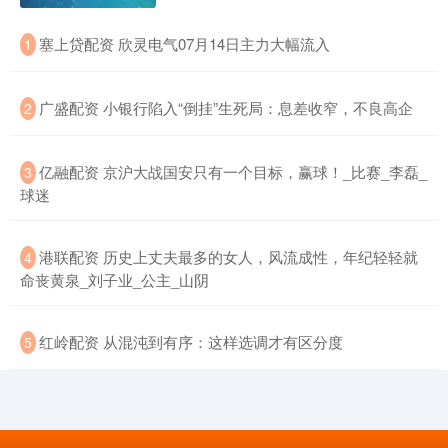
​塞上贷配资 欣灵电气07月14日主力大幅流入
1
​广盛配资 小银行陷入“倒挂”生死局：息差收窄，不良高企
2
​亿融配资 京沪大战国安只有一个目标，赢球！_比赛_李磊_
3
球迷
​港联配资 历史上丈夫最多的女人，风流成性，年纪轻轻就
4
命丧黄泉_刘子业_公主_山阴
​红岭配资 从混沌到有序：这样选调才有区分度
5