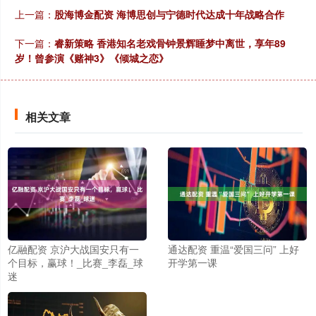
上一篇：
股海博金配资 海博思创与宁德时代达成十年战略合作
下一篇：
睿新策略 香港知名老戏骨钟景辉睡梦中离世，享年89
岁！曾参演《赌神3》《倾城之恋》
相关文章
亿融配资 京沪大战国安只有一
通达配资 重温“爱国三问” 上好
个目标，赢球！_比赛_李磊_球
开学第一课
迷