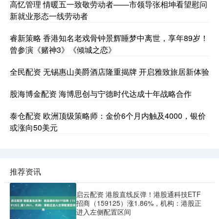
高忆管理 情暖五一致敬劳动者——市领导张相坤看望慰问
新就业形态一线劳动者
睿新策略 香港知名老戏骨钟景辉睡梦中离世，享年89岁！
曾参演《赌神3》《倾城之恋》
全民配资 无锡惠山美爵酒店隆重揭牌 开启雅致旅居新体验
股海博金配资 海博思创与宁德时代达成十年战略合作
泰仓配资 欧洲顶级策略师：金价6个月内触及4000，银价
或涨向50美元
推荐资讯
启云配资 港股直线反弹！港股通科技ETF
招商（159125）涨1.86%，机构：港股正
进入左侧配置区间