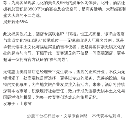
等，为宾客呈现多元化的美食及轻松的娱乐休闲体验。此外，酒店还
拥有总面积超3500平米的宴会及会议空间，是商务活动、大型婚宴和
盛大庆典的不二之选。
展开剩余68%
此次揭牌仪式上，酒店专属联名IP「阿福」也正式亮相。该IP由酒店
与非遗文化“惠山泥人”传承单位——无锡惠山泥人厂联名共创，既是
承载无锡本土文化与福运寓意的吉祥使者，更是宾客探索无锡文化深
处的起点与向导。下榻于此，宾客遇见的不仅是一间高端酒店，更将
邂逅一位拥有官方认证的“福气向导”。
无锡惠山美爵酒店总经理朱平先生表示，酒店的正式开业，不仅为无
锡增添了一处高端旅居新选择，更将以专业的服务、完善的设施、独
特的文化氛围，为当地文旅产业发展注入新活力。未来，酒店将持续
深耕本地市场，积极履行社会责任，致力于成为连接无锡本土文化与
国际潮流的桥梁，为每一位宾客创造难忘的旅居记忆。
发布于：山东省
炒股平台杠杆提示：文章来自网络，不代表本站观点。