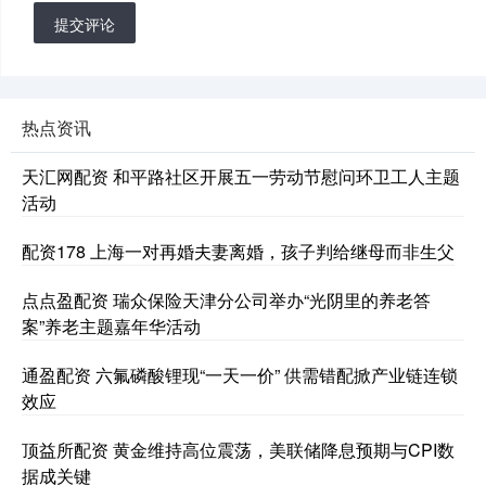
提交评论
热点资讯
天汇网配资 和平路社区开展五一劳动节慰问环卫工人主题
活动
配资178 上海一对再婚夫妻离婚，孩子判给继母而非生父
点点盈配资 瑞众保险天津分公司举办“光阴里的养老答
案”养老主题嘉年华活动
通盈配资 六氟磷酸锂现“一天一价” 供需错配掀产业链连锁
效应
顶益所配资 黄金维持高位震荡，美联储降息预期与CPI数
据成关键