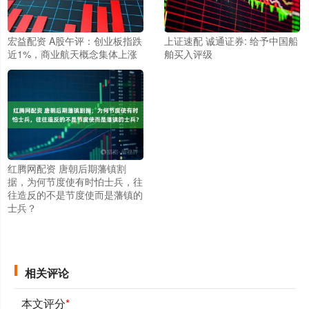
宏益配资 A股午评：创业板指跌
上证速配 诚通证券: 给予中国船
近1%，商业航天概念集体上涨
舶买入评级
红腾网配资 唐朝后期藩镇割
据，为何节度使有时怕士兵，往
往造反的不是节度使而是藩镇的
士兵？
相关评论
本文评分
*